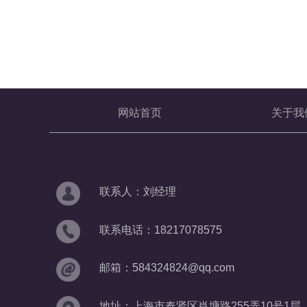
网站首页
关于我
联系人：刘经理
联系电话：18217078575
邮箱：584324824@qq.com
地址：上海市奉贤区肖塘路255弄10号1层