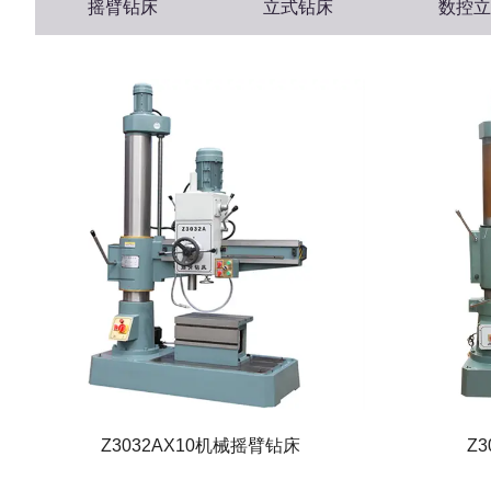
摇臂钻床
立式钻床
数控立
Z3032AX10机械摇臂钻床
Z