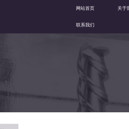
网站首页
关于
联系我们