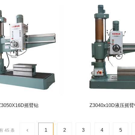
Z3050X16D摇臂钻
Z3040x10D液压摇
‹
1
2
3
4
5
有 45 条