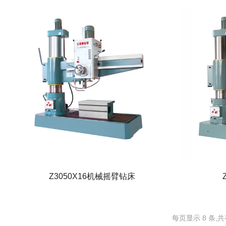
Z3050X16机械摇臂钻床
每页显示 8 条,共