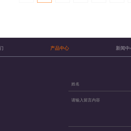
们
产品中心
新闻中