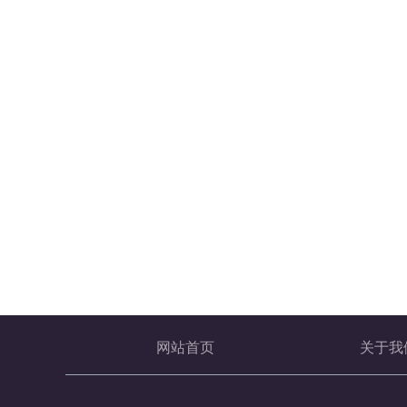
网站首页
关于我