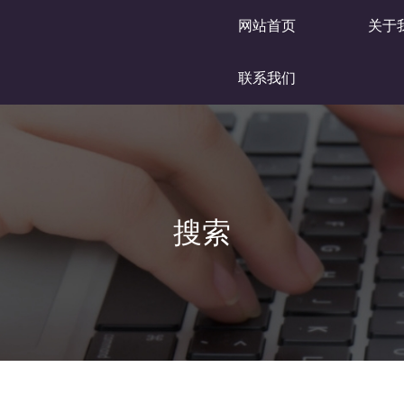
网站首页
关于
联系我们
搜索