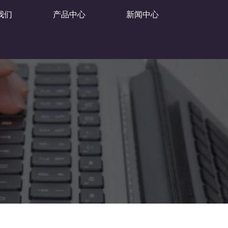
我们
产品中心
新闻中心