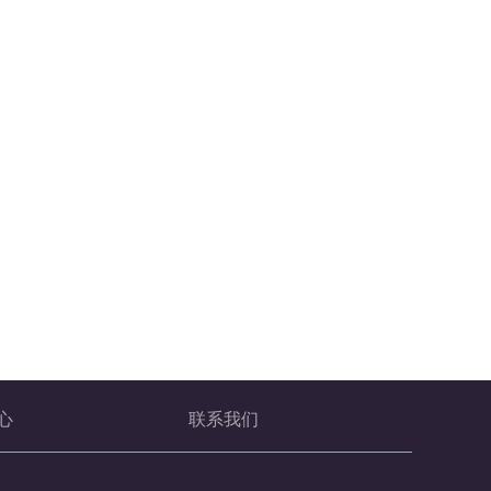
心
联系我们