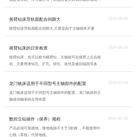
成。
2024-06-04
摇臂钻床导轨面配合间隙大
摇臂钻床导轨面配合间隙大,主要是由于主轴箱夹不紧
2024-05-16
摇臂钻床的日常检查
摇臂钻床，也可以称为横臂钻，主轴箱可在摇臂上左右移
动，主要用来钻孔、扩孔、铰孔、攻丝及修刮端面等多种
形式的加工
2024-03-29
龙门铣床适用于不同型号主轴部件的配置
龙门铣床适用于不同型号主轴部件的配置，龙门铣床的主
轴滚动轴承的合理布置
2024-01-26
数控立钻操作（保养）规程
产品必须可靠接地，接地电阻不大于1欧姆 ，不能使用中
心线（零线）代替地线。